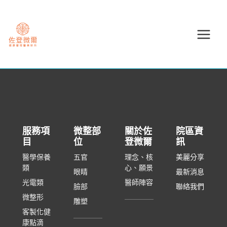
跳
至
主
要
內
容
服務項
微整部
關於佐
院區資
目
位
登微爾
訊
醫學保養
五官
理念、核
美麗分享
類
心、願景
眼睛
最新消息
光電類
醫師陣容
臉部
聯絡我們
微整形
雕塑
客製化健
康點滴