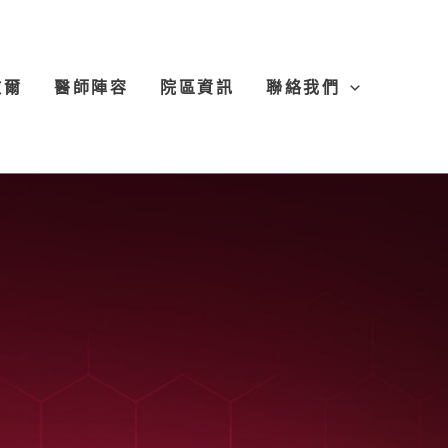
微爾
醫師陣容
院區資訊
聯絡我們