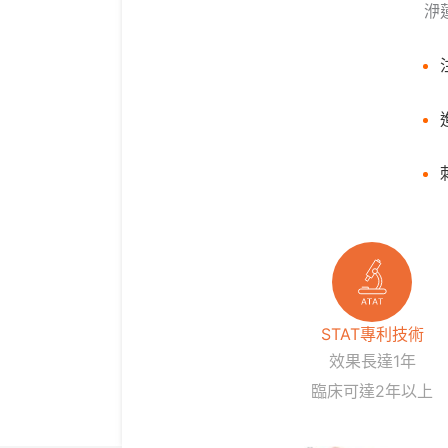
洢
STAT專利技術
效果長達1年
臨床可達2年以上