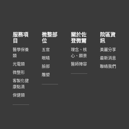
服務項
微整部
關於佐
院區資
目
位
登微爾
訊
醫學保養
五官
理念、核
美麗分享
類
心、願景
眼睛
最新消息
光電類
醫師陣容
臉部
聯絡我們
微整形
雕塑
客製化健
康點滴
保健類