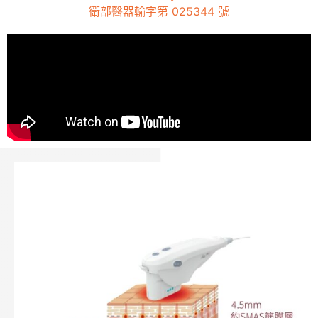
衛部醫器輸字第 025344 號