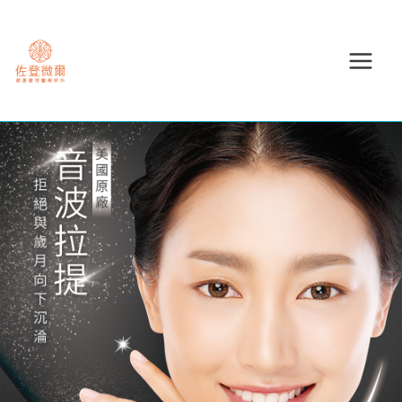
跳
至
主
要
內
容