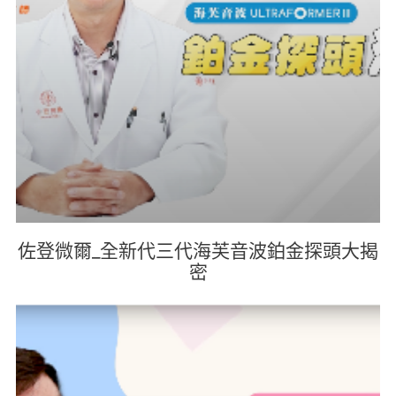
佐登微爾_全新代三代海芙音波鉑金探頭大揭
密