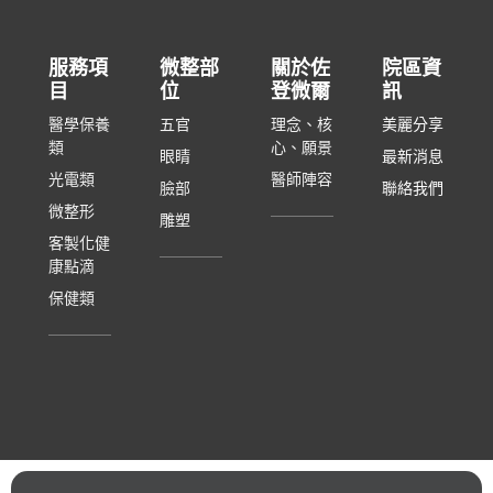
服務項
微整部
關於佐
院區資
目
位
登微爾
訊
醫學保養
五官
理念、核
美麗分享
類
心、願景
眼睛
最新消息
光電類
醫師陣容
臉部
聯絡我們
微整形
雕塑
客製化健
康點滴
保健類