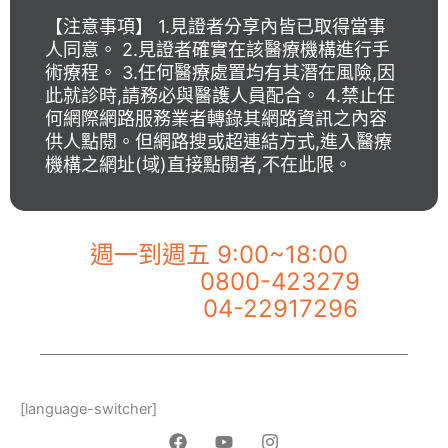
【注意事項】 1.見證者分享內皆已取得當事
人同意。 2.見證者確實在該醫療機構進行手
術療程。 3.任何醫療處置均有其潛在風險,因
此就診時,請務必與醫護人員配合。 4.禁止任
何網際網路服務業者轉錄其網路資訊之內容
供人點閱。但網路搜或超連結方式,進入醫療
機構之網址(域)直接點閱者,不在此限。
【佐登微爾客服專線】
週一到週五 9:00~18:00
0800-423279
市話服務專線：
04-22917296
手機服務專線：
[language-switcher]
F
Y
I