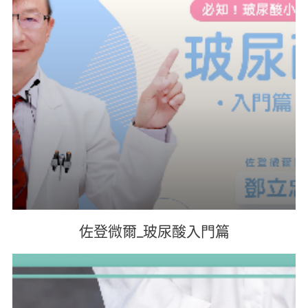
佐登微爾_玻尿酸入門篇