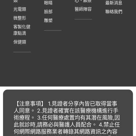
類
心、願景
眼睛
最新消息
光電類
醫師陣容
臉部
聯絡我們
微整形
雕塑
客製化健
康點滴
保健類
【注意事項】 1.見證者分享內皆已取得當事
人同意。 2.見證者確實在該醫療機構進行手
術療程。 3.任何醫療處置均有其潛在風險,因
此就診時,請務必與醫護人員配合。 4.禁止任
何網際網路服務業者轉錄其網路資訊之內容