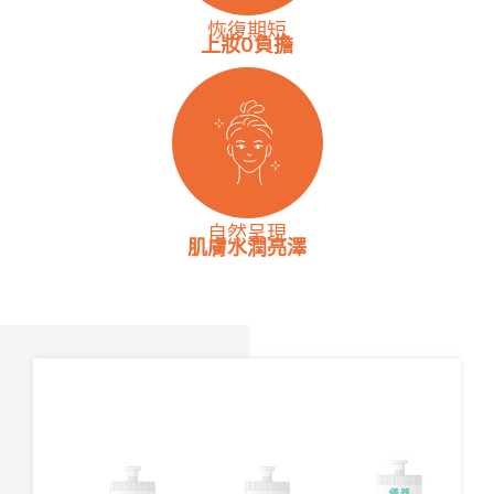
恢復期短
上妝0負擔
自然呈現
肌膚水潤亮澤