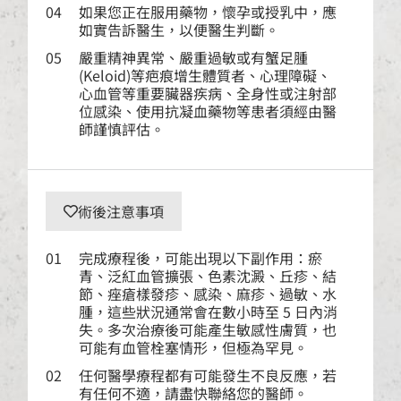
04
如果您正在服用藥物，懷孕或授乳中，應
如實告訴醫生，以便醫生判斷。
05
嚴重精神異常、嚴重過敏或有蟹足腫
(Keloid)等疤痕增生體質者、心理障礙、
心血管等重要臟器疾病、全身性或注射部
位感染、使用抗凝血藥物等患者須經由醫
師謹慎評估。
術後注意事項
01
完成療程後，可能出現以下副作用：瘀
青、泛紅血管擴張、色素沈澱、丘疹、結
節、痤瘡樣發疹、感染、麻疹、過敏、水
腫，這些狀況通常會在數小時至 5 日內消
失。多次治療後可能產生敏感性膚質，也
可能有血管栓塞情形，但極為罕見。
02
任何醫學療程都有可能發生不良反應，若
有任何不適，請盡快聯絡您的醫師。