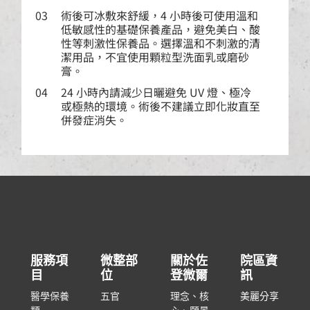
03
術後可冰敷來舒緩，4 小時後可使用溫和
低敏感性的基礎保養產品，避免美白、酸
性等刺激性保養品。選擇溫和不刺激的清
潔用品，不宜使用顆粒型洗面乳或磨砂
膏。
04
24 小時內請減少日曬避免 UV 燈、極冷
或極熱的環境。術後不建議立即化妝直至
併發症消失。
服務項
微整部
關於佐
院區資
目
位
登微爾
訊
醫學保養
五官
理念、核
美麗分享