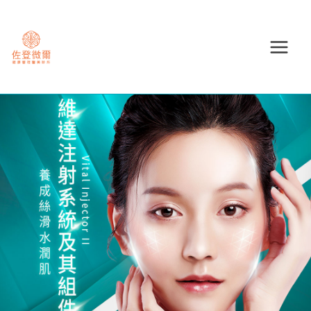
跳
至
主
要
內
容