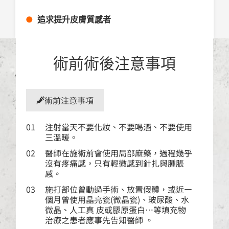
●
追求提升皮膚質感者
術前術後注意事項
術前注意事項
01
注射當天不要化妝、不要喝酒、不要使用
三溫暖。
02
醫師在施術前會使用局部麻藥，過程幾乎
沒有疼痛感，只有輕微感到針扎與腫脹
感。
03
施打部位曾動過手術、放置假體，或近㇐
個月曾使用晶亮瓷(微晶瓷)、玻尿酸、水
微晶、人工真 皮或膠原蛋白…等填充物
治療之患者應事先告知醫師 。