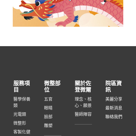
服務項
微整部
關於佐
院區資
目
位
登微爾
訊
醫學保養
五官
理念、核
美麗分享
類
心、願景
眼睛
最新消息
光電類
醫師陣容
臉部
聯絡我們
微整形
雕塑
客製化健