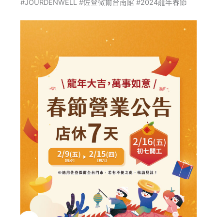
#JOURDENWELL #佐登微爾台南館 #2024龍年春節