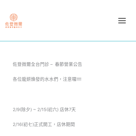
跳
至
主
要
內
容
佐登微爾全台門診 – 春節營業公告
各位龍妍煥發的水水們，注意囉!!!!
2/9(除夕) ~ 2/15(初六) 店休7天
2/16(初七)正式開工，店休期間