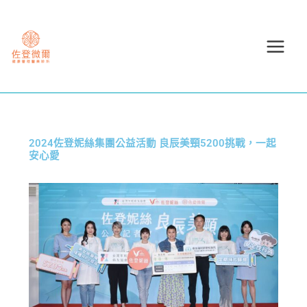
跳
至
主
要
內
容
2024佐登妮絲集團公益活動 良辰美頸5200挑戰，一起
安心愛