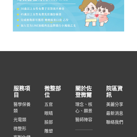
服務項
微整部
關於佐
院區資
目
位
登微爾
訊
醫學保養
五官
理念、核
美麗分享
類
心、願景
眼睛
最新消息
光電類
醫師陣容
臉部
聯絡我們
微整形
雕塑