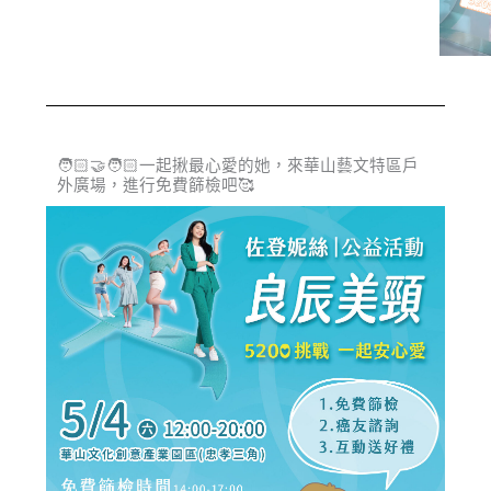
🧑🏻‍🤝‍🧑🏻一起揪最心愛的她，來華山藝文特區戶
外廣場，進行免費篩檢吧🥰