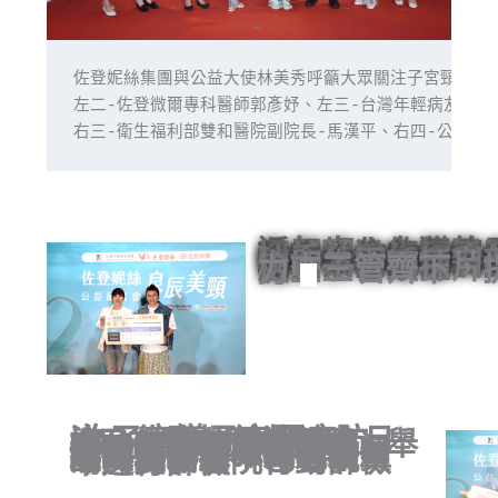
佐登妮絲集團與公益大使林美秀呼籲大眾關注子宮頸癌防
左二-佐登微爾專科醫師郭彥妤、左三-台灣年輕病友協會
右三-衛生福利部雙和醫院副院長-馬漢平、右四-公益大
近年來，台灣的子宮頸癌有年輕化的趨
長期關注女性議題的佐登妮絲，邀請國
媽林美秀擔任公益大使，攜手台灣年輕
協會、衛生福利部雙和醫院，共同呼籲
性行為、接種 HPV 疫苗、定期子宮頸抹片
檢查三管齊下，提升防護力!
為了宣導子宮頸癌防治，佐登妮絲將於 5 月
4 日在華山文創園區，舉辦公益篩檢活動
「5200 挑戰 一起安心愛」，活動期間只要
和現場工作人員互動、完成挑戰，就能獲得
應援夥伴啾啾妹的限量專屬束口袋，歡迎民
眾踴躍參加。符合公費篩檢資格者，也可現
場於雙和醫院行動篩檢車進行篩檢。