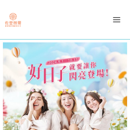
跳
至
主
要
內
容