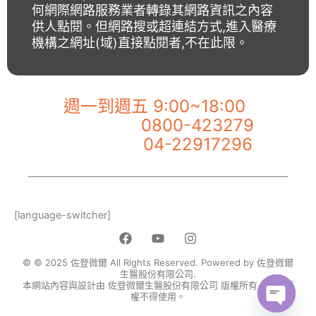
何網際網路服務業者轉錄其網路資訊之內容
供人點閱。但網路搜或超連結方式,進入醫療
機構之網址(域)直接點閱者,不在此限。
【佐登微爾客服專線】
週一到週五 9:00~18:00
0800-423279
市話服務專線：
04-22917296
手機服務專線：
[language-switcher]
F
Y
I
a
o
n
c
u
s
© © 2025 佐登微爾 All Rights Reserved. Powered by 佐登微爾
e
t
t
生醫股份有限公司.
本網站內容與設計由 佐登微爾生醫股份有限公司 版權所有，未經授
b
u
a
權不得使用。
o
b
g
o
e
r