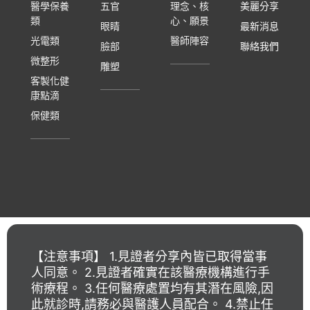
醫學保養
五官
理念、核
美麗分享
類
心、願景
眼睛
最新消息
光電類
醫師陣容
臉部
聯絡我們
微整形
雕塑
客製化健
康點滴
保健類
【注意事項】 1.見證者分享內皆已取得當事
人同意。 2.見證者確實在該醫療機構進行手
術療程。 3.任何醫療處置均有其潛在風險,因
此就診時,請務必與醫護人員配合。 4.禁止任