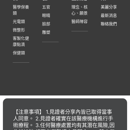
醫學保養
五官
理念、核
美麗分享
類
心、願景
眼睛
最新消息
光電類
醫師陣容
臉部
聯絡我們
微整形
雕塑
客製化健
康點滴
保健類
【注意事項】 1.見證者分享內皆已取得當事
人同意。 2.見證者確實在該醫療機構進行手
術療程。 3.任何醫療處置均有其潛在風險,因