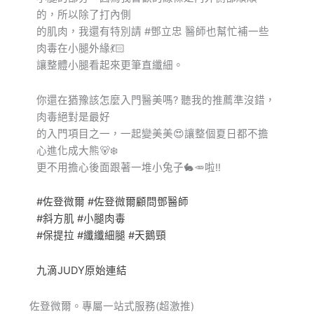
的，所以除了打內側
的肌肉，我還有特別請 #鄧立忠 醫師也幫忙補一些
肉毒在小腿外緣💃🏻
讓整體小腿看起來更筆直纖細。
你還在猶豫該怎麼入門醫美嗎? 聽我的推薦準沒錯，
肉毒絕對是最好
的入門項目之一，一起變美美😍讓整個夏日都不擔
心進化成大熊🐻‍❄️
更不用擔心後面跟著一堆小兔子🐇🥕啦!!
#佐登微爾
#佐登微爾顧問鄧醫師
#斜方肌
#小腿肉毒
#保提拉
#纖纖細腿
#天鵝頸
九滴JUDY原始連結
佐登微爾。專屬一站式服務(超激推)