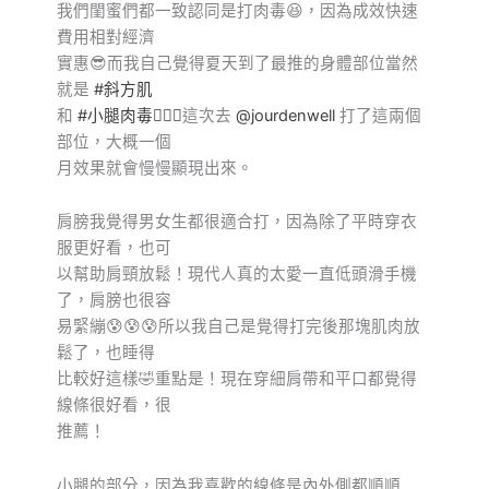
我們閨蜜們都一致認同是打肉毒😆，因為成效快速
費用相對經濟
實惠😎
而我自己覺得夏天到了最推的身體部位當然
就是
#斜方肌
和
#小腿肉毒🙋🏻‍
♀️這次去
@jourdenwell
打了這兩個
部位，大概一個
月效果就會慢慢顯現出來。
肩膀我覺得男女生都很適合打，因為除了平時穿衣
服更好看，也可
以幫助肩頸放鬆！現代人真的太愛一直低頭滑手機
了，肩膀也很容
易緊繃😰😰😰所以我自己是覺得打完後那塊肌肉放
鬆了，也睡得
比較好這樣🤣重點是！現在穿細肩帶和平口都覺得
線條很好看，很
推薦！
小腿的部分，因為我喜歡的線條是內外側都順順