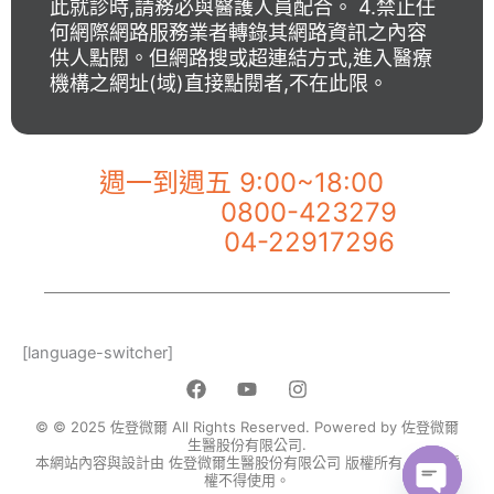
此就診時,請務必與醫護人員配合。 4.禁止任
何網際網路服務業者轉錄其網路資訊之內容
供人點閱。但網路搜或超連結方式,進入醫療
機構之網址(域)直接點閱者,不在此限。
【佐登微爾客服專線】
週一到週五 9:00~18:00
0800-423279
市話服務專線：
04-22917296
手機服務專線：
[language-switcher]
F
Y
I
a
o
n
c
u
s
© © 2025 佐登微爾 All Rights Reserved. Powered by 佐登微爾
e
t
t
生醫股份有限公司.
本網站內容與設計由 佐登微爾生醫股份有限公司 版權所有，未經授
b
u
a
權不得使用。
o
b
g