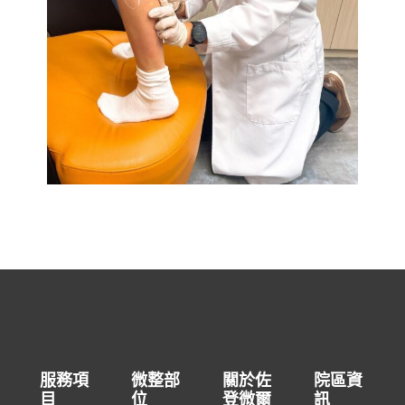
服務項
微整部
關於佐
院區資
目
位
登微爾
訊