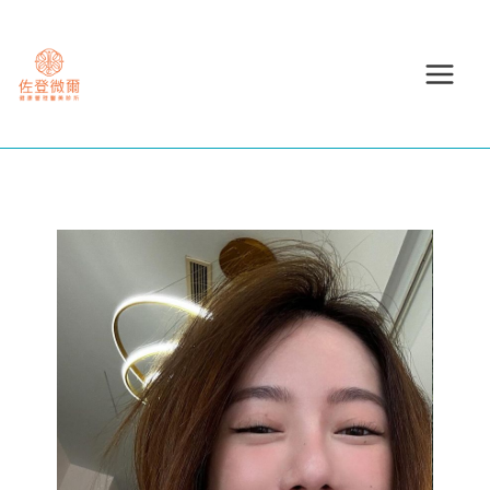
跳
至
主
要
內
容