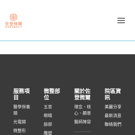
跳
至
主
要
內
容
服務項
微整部
關於佐
院區資
目
位
登微爾
訊
醫學保養
五官
理念、核
美麗分享
類
心、願景
眼睛
最新消息
光電類
醫師陣容
臉部
聯絡我們
微整形
雕塑