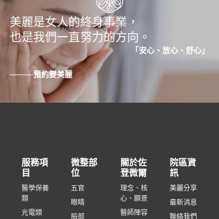
美麗是女人的終身事業，
也是我們一直努力的方向。
「安心、放心、舒心」
———
預約變美麗
服務項
微整部
關於佐
院區資
目
位
登微爾
訊
醫學保養
五官
理念、核
美麗分享
類
心、願景
眼睛
最新消息
光電類
醫師陣容
臉部
聯絡我們