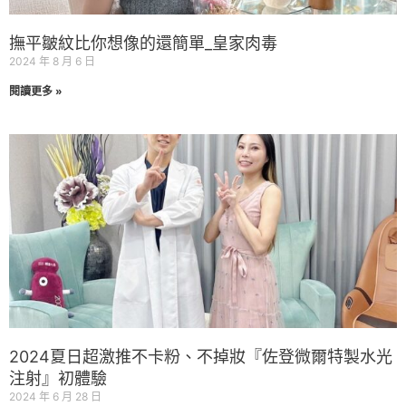
撫平皺紋比你想像的還簡單_皇家肉毒
2024 年 8 月 6 日
閱讀更多 »
2024夏日超激推不卡粉、不掉妝『佐登微爾特製水光
注射』初體驗
2024 年 6 月 28 日