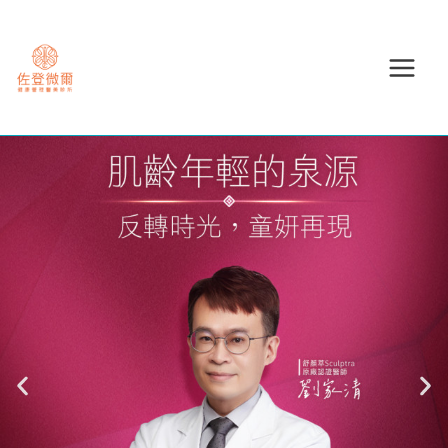
跳
至
主
要
內
容