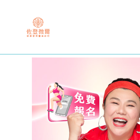
跳
至
主
要
內
容