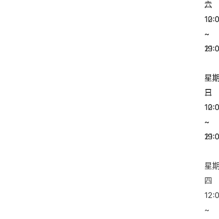
二
六
12:
10:
~
~
21:
19:
星
星
三
日
12:
10:
~
~
21:
19:
星
四
12:
~