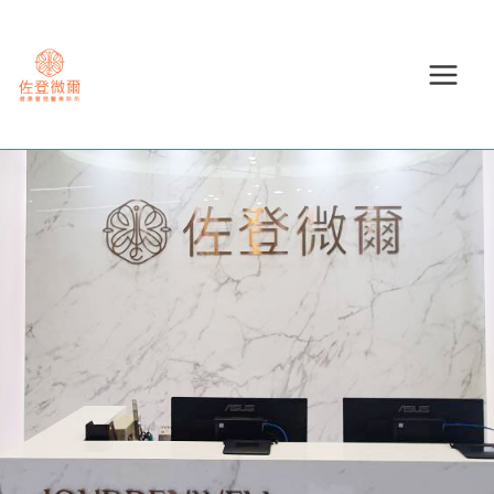
跳
至
主
要
內
容