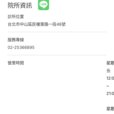
院所資訊
診所位置
台北市中山區民權東路一段48號
服務專線
02-25366895
營業時間
星
星
一
五
12:
12:
~
~
21:
21:
星
星