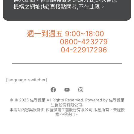
機構之網址(域)直接點閱者,不在此限。
【佐登微爾客服專線】
週一到週五 9:00~18:00
0800-423279
市話服務專線：
04-22917296
手機服務專線：
[language-switcher]
F
Y
I
a
o
n
c
u
s
© © 2025 佐登微爾 All Rights Reserved. Powered by 佐登微爾
e
t
t
生醫股份有限公司.
本網站內容與設計由 佐登微爾生醫股份有限公司 版權所有，未經授
b
u
a
權不得使用。
o
b
g
o
e
r
k
a
m