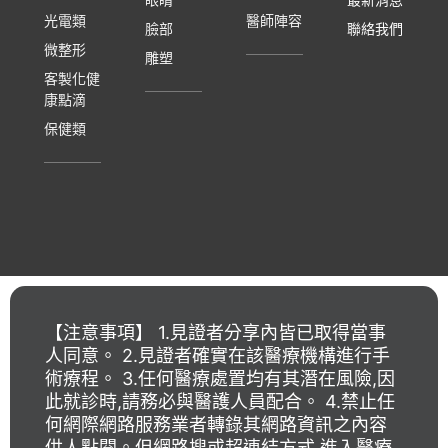
光電類
醫師陣容
臉部
聯絡我們
微整形
雕塑
客製化健
康點滴
保健類
【注意事項】 1.見證者分享內皆已取得當事
人同意。 2.見證者確實在該醫療機構進行手
術療程。 3.任何醫療處置均有其潛在風險,因
此就診時,請務必與醫護人員配合。 4.禁止任
何網際網路服務業者轉錄其網路資訊之內容
供人點閱。但網路搜或超連結方式,進入醫療