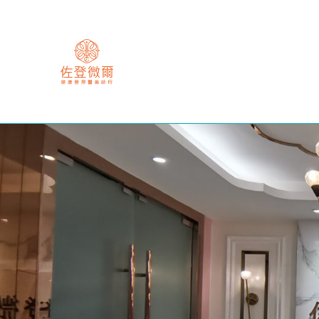
跳
至
主
要
內
容