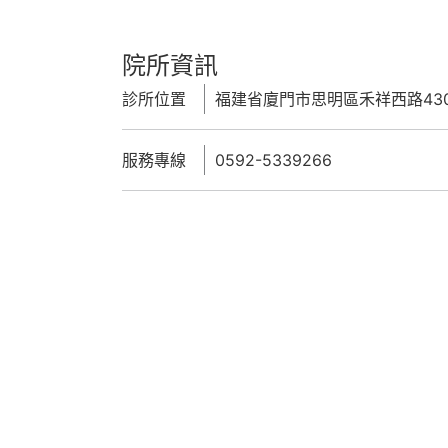
廈門佐登微爾醫美診所
院所資訊
診所位置
福建省廈門市思明區禾祥西路430
服務專線
0592-5339266