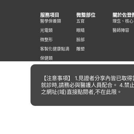
服務項目
微整部位
關於佐登
醫學保養類
五官
理念、核心
光電類
眼睛
醫師陣容
微整形
臉部
客製化健康點滴
雕塑
保健類
【注意事項】 1.見證者分享內皆已取得
就診時,請務必與醫護人員配合。 4.
之網址(域)直接點閱者,不在此限。