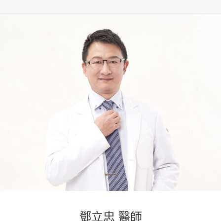
鄧立忠 醫師