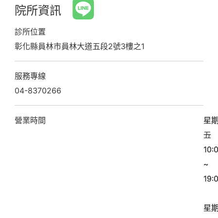
院所資訊
診所位置
彰化縣員林市員林大道五段2號3樓之1
服務專線
04-8370266
營業時間
星
星
一
五
10:
10:
~
~
19:
19:
星
星