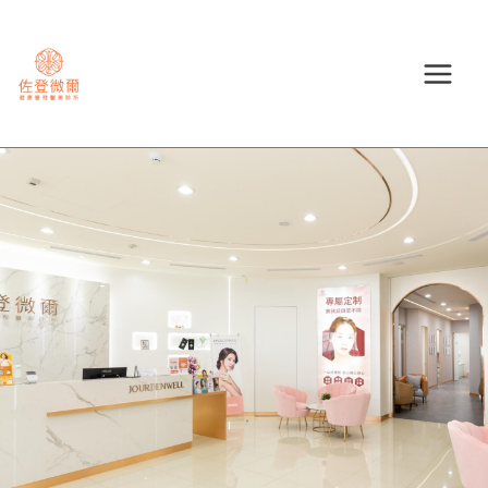
跳
至
主
要
內
容