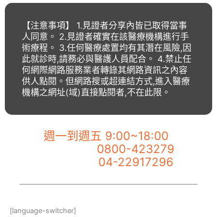
【注意事項】 1.見證者分享內皆已取得當事
人同意。 2.見證者確實在該醫療機構進行手
術療程。 3.任何醫療處置均有其潛在風險,因
此就診時,請務必與醫護人員配合。 4.禁止任
何網際網路服務業者轉錄其網路資訊之內容
供人點閱。但網路搜或超連結方式,進入醫療
機構之網址(域)直接點閱者,不在此限。
【佐登微爾客服專線】
週一到週五 9:00~18:00
0800-423279
市話服務專線：
04-22917296
手機服務專線：
[language-switcher]