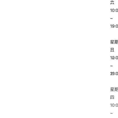
二
六
10:
10:
~
~
19:
19:
星
星
三
日
12:
10:
~
~
21:
19:
星
四
10:
~