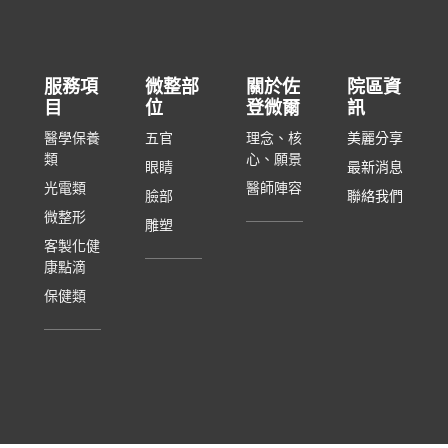
服務項
微整部
關於佐
院區資
目
位
登微爾
訊
醫學保養
五官
理念、核
美麗分享
類
心、願景
眼睛
最新消息
光電類
醫師陣容
臉部
聯絡我們
微整形
雕塑
客製化健
康點滴
保健類